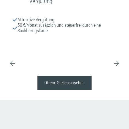
payments
Vergütung
Attraktive Vergütung
50 €/Monat zusätzlich und steuerfrei durch eine
Sachbezugskarte
Offene Stellen ansehen
Was macht
Becker Nachrichtentechnik?
Bei Becker Nachrichtentechnik sind wir ein Team von rund 20