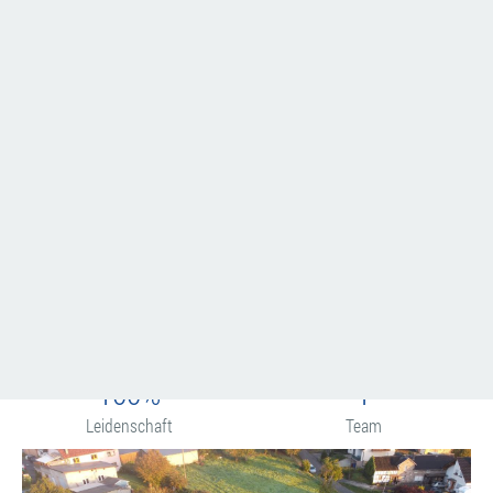
engagierten Kollegen, die gemeinsam innovative Lösungen im
Bereich der Hochfrequenz- und Nachrichtentechnik entwickeln.
Wir konzentrieren uns auf die Entwicklung und Produktion
spezialisierter, elektronischer Geräte und Komponenten für die
drahtlose Kommunikation für namhafte Kunden weltweit.
Unsere Technologie wird in verschiedenen Bereichen angewendet,
wie Automotive, kritischer Infrastruktur, Luftfahrt und
Verteidigung.
1996
20
gegründet
Mitarbeiter
100%
1
Leidenschaft
Team