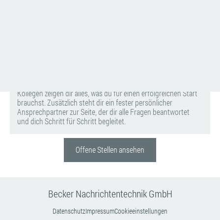
1. Online-Bewerbungsformular ausfüllen
2. Kurzes Telefongespräch
3. Kennenlerngespräch vor Ort
4. Probearbeiten (optional)
5. Jobangebot und Vertragsabschluss
Wie sehen meine ersten Tage in eurem Team aus?
Du wirst von unserem Team herzlich empfangen. Deine neuen
Kollegen zeigen dir alles, was du für einen erfolgreichen Start
brauchst. Zusätzlich steht dir ein fester persönlicher
Ansprechpartner zur Seite, der dir alle Fragen beantwortet
und dich Schritt für Schritt begleitet.
Offene Stellen ansehen
Becker Nachrichtentechnik GmbH
Datenschutz
Impressum
Cookieeinstellungen