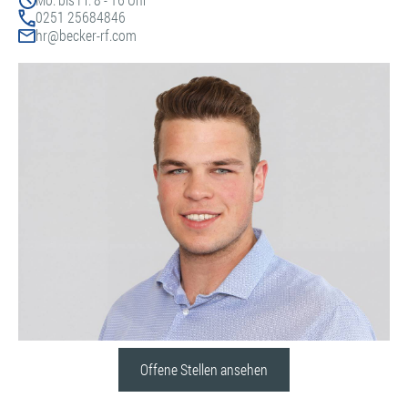
0251 25684846
hr@becker-rf.com
Offene Stellen ansehen